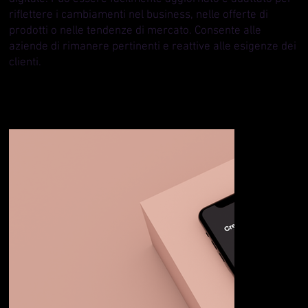
riflettere i cambiamenti nel business, nelle offerte di
prodotti o nelle tendenze di mercato. Consente alle
aziende di rimanere pertinenti e reattive alle esigenze dei
clienti.