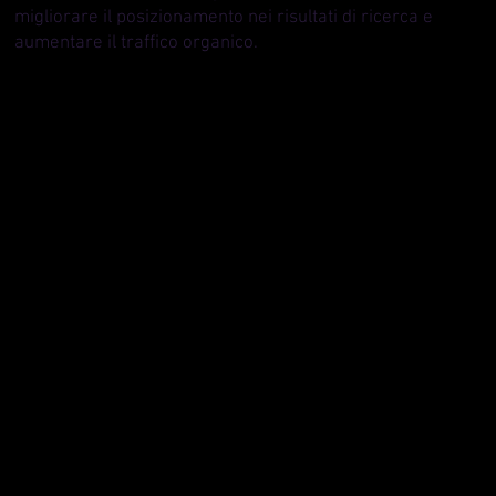
migliorare il posizionamento nei risultati di ricerca e
aumentare il traffico organico.
La creazione di un web design d'impatto inizia con una
profonda comprensione del nostro pubblico di
riferimento e degli obiettivi aziendali. La nostra
strategia si concentra sul design incentrato sull'utente,
garantendo una navigazione intuitiva e un'esperienza
utente fluida su tutti i dispositivi. Diamo priorità alla